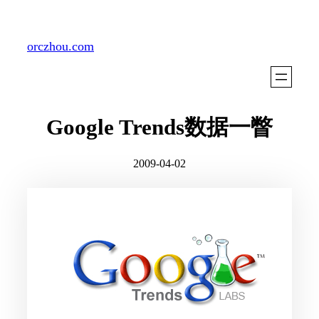
Skip
to
orczhou.com
content
Google Trends数据一瞥
2009-04-02