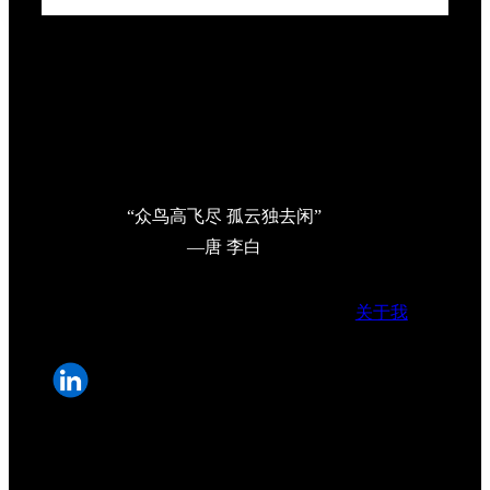
“众鸟高飞尽 孤云独去闲”
—唐 李白
关于我