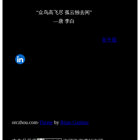
“众鸟高飞尽 孤云独去闲”
—唐 李白
关于我
orczhou.com
·
Theme
by
Brian Gardner