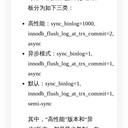
板分为如下三类：
高性能：sync_binlog=1000,
innodb_flush_log_at_trx_commit=2,
async
异步模式：sync_binlog=1,
innodb_flush_log_at_trx_commit=1,
async
默认：sync_binlog=1,
innodb_flush_log_at_trx_commit=1,
semi-sync
其中，“高性能”版本和“异