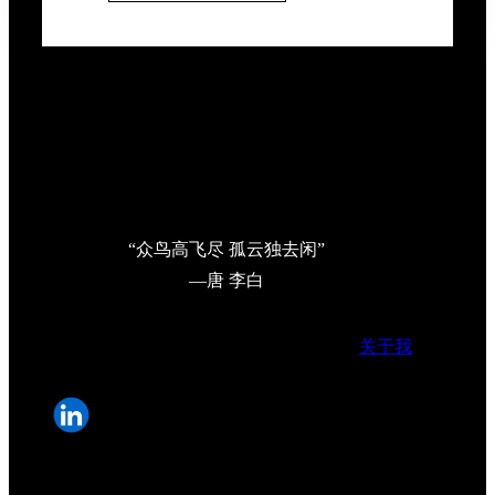
“众鸟高飞尽 孤云独去闲”
—唐 李白
关于我