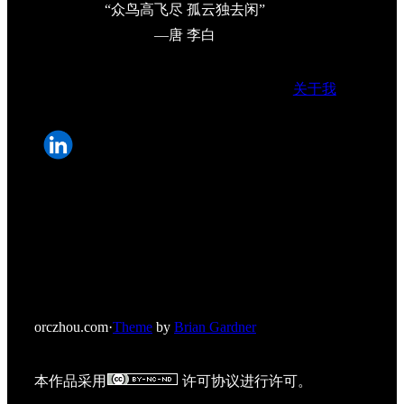
“众鸟高飞尽 孤云独去闲”
—唐 李白
关于我
orczhou.com
·
Theme
by
Brian Gardner
本作品采用
许可协议进行许可。