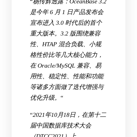
“
杨传辉透露：OceanBase 3.2
是今年 6 月 1 日产品发布会
宣布进入 3.0 时代后的首个
重大版本。3.2 版围绕兼容
性、HTAP 混合负载、小规
格性价比等几大核心能力，
在 Oracle/MySQL 兼容、易
用性、稳定性、性能和功能
等诸多方面做了迭代增强与
优化升级。
“
“
2021年10月18日，在第十二
届中国数据库技术大会
（DTCC2021）上，