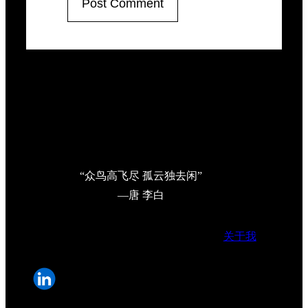
“众鸟高飞尽 孤云独去闲”
—唐 李白
关于我