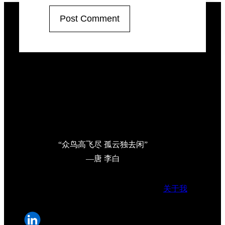
“众鸟高飞尽 孤云独去闲”
—唐 李白
关于我