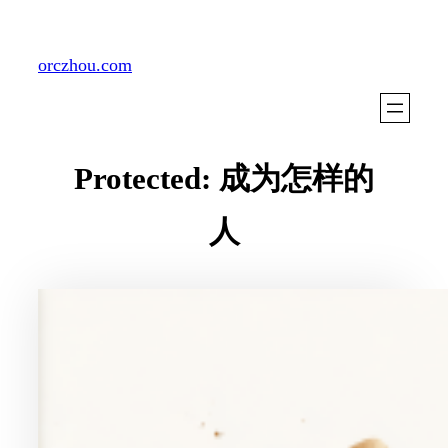
Skip
to
orczhou.com
content
Protected: 成为怎样的
人