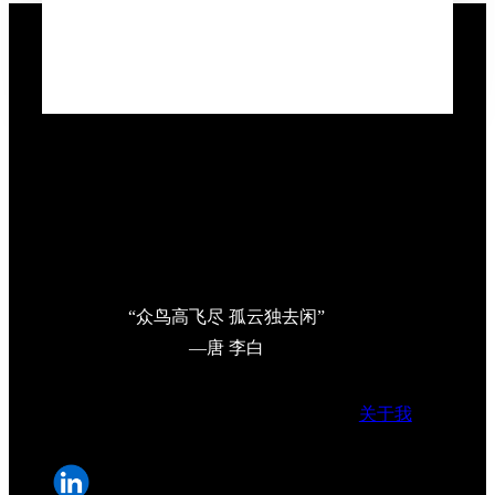
“众鸟高飞尽 孤云独去闲”
—唐 李白
关于我