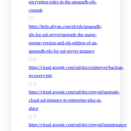
encryption-rules-in-the-apsaradb-rds-
console
[7]
https://help.aliyun.com/zh/rds/apsaradb-
rds-for-sql-server/upgrade-the-major-
engine-version-and-rds-edition-of-an-
apsaradb-rds-for-sql-server-instance
[14]
https://cloud.google.com/sql/docs/sqlserver/backup-
recovery/pitr
[15]
https://cloud.google.com/sql/docs/mysql/upgrade-
cloud-sql-instance-to-enterprise-plus-in-
place
[17]
https://cloud.google.com/sql/docs/mysql/maintenance