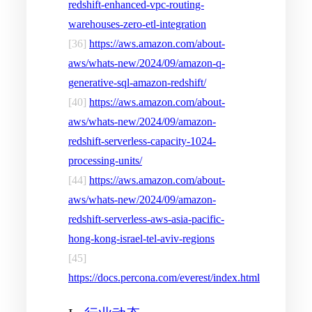
redshift-enhanced-vpc-routing-
warehouses-zero-etl-integration
[36]
https://aws.amazon.com/about-
aws/whats-new/2024/09/amazon-q-
generative-sql-amazon-redshift/
[40]
https://aws.amazon.com/about-
aws/whats-new/2024/09/amazon-
redshift-serverless-capacity-1024-
processing-units/
[44]
https://aws.amazon.com/about-
aws/whats-new/2024/09/amazon-
redshift-serverless-aws-asia-pacific-
hong-kong-israel-tel-aviv-regions
[45]
https://docs.percona.com/everest/index.html