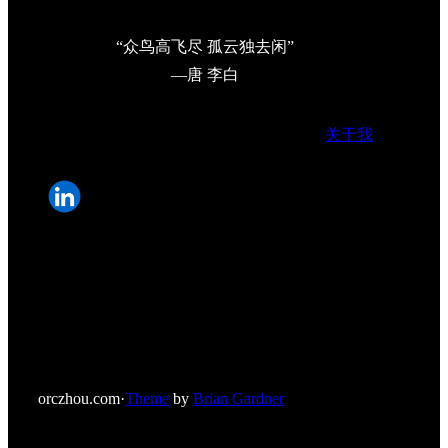
“众鸟高飞尽 孤云独去闲”
—唐 李白
关于我
orczhou.com
·
Theme
by
Brian Gardner