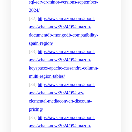
sql-server-minor-versions-september-
2024/
[32]
https://aws.amazon.com/about-
aws/whats-new/2024/09/amazon-
documentdb-mongodb-compatibility-
spain-region/
[33]
https://aws.amazon.com/about-
aws/whats-new/2024/09/amazon-
keyspaces-apache-cassandra-column-
multi-region-tables/
[34]
https://aws.amazon.com/about-
aws/whats-new/2024/09/aws-
elemental-mediaconvert-discount-
pricing/
[35]
https://aws.amazon.com/about-
aws/whats-new/2024/09/amazon-