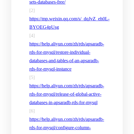
sets-databases-free/
[2]
https://mp.weixin.qq.com/s/_dqJvZ_eh0L-
BYOEG4pUsg
[4]
https://help.aliyun.com/zh/rds/apsaradb-
rds-for-mysql/restore-individual-
databases-and-tables-of-an-apsaradb-
rds-for-mysql-instance
[5]
https://help.aliyun.com/zh/rds/apsaradb-
rds-for-mysql/release-of-global-active-
databases-in-apsaradb-rds-for-mysql
[6]
https://help.aliyun.com/zh/rds/apsaradb-
rds-for-mysql/configure-column-