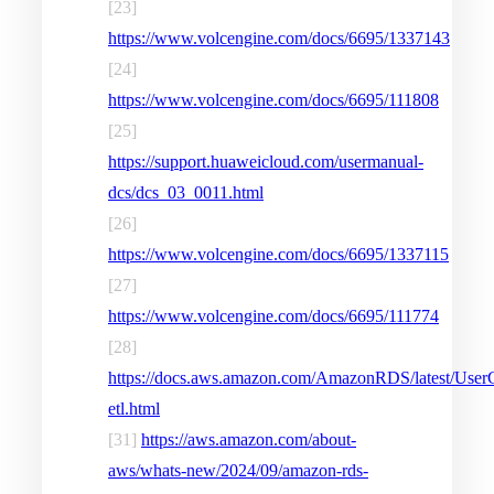
[23]
https://www.volcengine.com/docs/6695/1337143
[24]
https://www.volcengine.com/docs/6695/111808
[25]
https://support.huaweicloud.com/usermanual-
dcs/dcs_03_0011.html
[26]
https://www.volcengine.com/docs/6695/1337115
[27]
https://www.volcengine.com/docs/6695/111774
[28]
https://docs.aws.amazon.com/AmazonRDS/latest/UserG
etl.html
[31]
https://aws.amazon.com/about-
aws/whats-new/2024/09/amazon-rds-