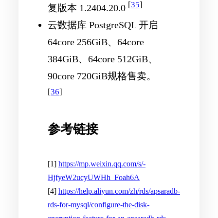
[
35
]
复版本 1.2404.20.0
云数据库 PostgreSQL 开启
64core 256GiB、64core
384GiB、64core 512GiB、
90core 720GiB规格售卖。
[
36
]
参考链接
[1]
https://mp.weixin.qq.com/s/-
HjfyeW2ucyUWHh_Foah6A
[4]
https://help.aliyun.com/zh/rds/apsaradb-
rds-for-mysql/configure-the-disk-