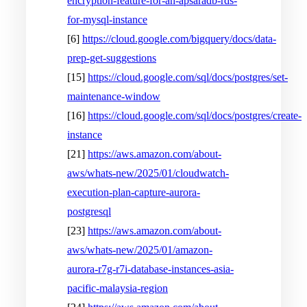
encryption-feature-for-an-apsaradb-rds-
for-mysql-instance
[6]
https://cloud.google.com/bigquery/docs/data-
prep-get-suggestions
[15]
https://cloud.google.com/sql/docs/postgres/set-
maintenance-window
[16]
https://cloud.google.com/sql/docs/postgres/create-
instance
[21]
https://aws.amazon.com/about-
aws/whats-new/2025/01/cloudwatch-
execution-plan-capture-aurora-
postgresql
[23]
https://aws.amazon.com/about-
aws/whats-new/2025/01/amazon-
aurora-r7g-r7i-database-instances-asia-
pacific-malaysia-region