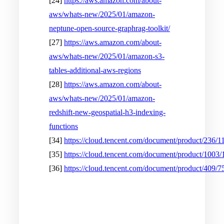
[24]
https://aws.amazon.com/about-
aws/whats-new/2025/01/amazon-
neptune-open-source-graphrag-toolkit/
[27]
https://aws.amazon.com/about-
aws/whats-new/2025/01/amazon-s3-
tables-additional-aws-regions
[28]
https://aws.amazon.com/about-
aws/whats-new/2025/01/amazon-
redshift-new-geospatial-h3-indexing-
functions
[34]
https://cloud.tencent.com/document/product/236/
[35]
https://cloud.tencent.com/document/product/1003
[36]
https://cloud.tencent.com/document/product/409/7