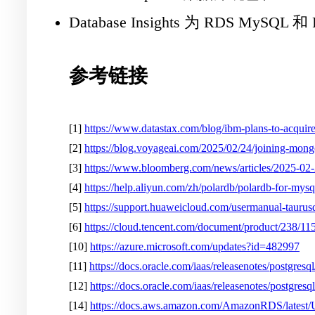
Database Insights 为 RDS MyS
参考链接
[1]
https://www.datastax.com/blog/ibm-plans-to-acquire
[2]
https://blog.voyageai.com/2025/02/24/joining-mon
[3]
https://www.bloomberg.com/news/articles/2025-02-2
[4]
https://help.aliyun.com/zh/polardb/polardb-for-mysql
[5]
https://support.huaweicloud.com/usermanual-tauru
[6]
https://cloud.tencent.com/document/product/238/11
[10]
https://azure.microsoft.com/updates?id=482997
[11]
https://docs.oracle.com/iaas/releasenotes/postgres
[12]
https://docs.oracle.com/iaas/releasenotes/postgresq
[14]
https://docs.aws.amazon.com/AmazonRDS/latest/