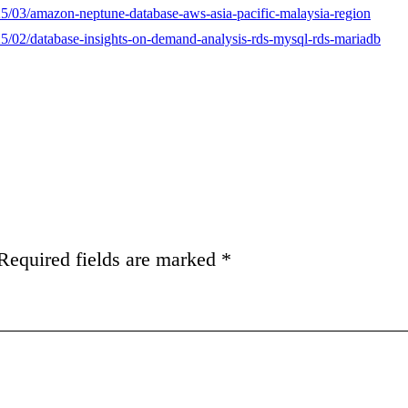
/03/amazon-neptune-database-aws-asia-pacific-malaysia-region
/02/database-insights-on-demand-analysis-rds-mysql-rds-mariadb
Required fields are marked
*