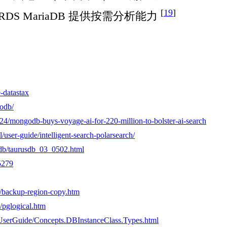
[
19
]
QL 和 RDS MariaDB 提供按需分析能力
-datastax
godb/
4/mongodb-buys-voyage-ai-for-220-million-to-bolster-ai-search
/user-guide/intelligent-search-polarsearch/
sdb/taurusdb_03_0502.html
5279
ql/backup-region-copy.htm
l/pglogical.htm
UserGuide/Concepts.DBInstanceClass.Types.html