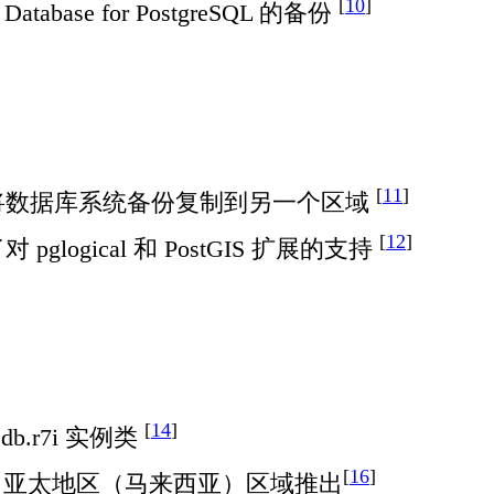
[
10
]
atabase for PostgreSQL 的备份
[
11
]
reSQL 支持将数据库系统备份复制到另一个区域
[
12
]
增加了对 pglogical 和 PostGIS 扩展的支持
[
14
]
和 db.r7i 实例类
[
16
]
 AWS 亚太地区（马来西亚）区域推出