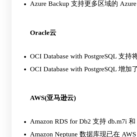
Azure Backup 支持更多区域的 Azure D
Oracle云
OCI Database with Postg
OCI Database with PostgreSQL 
AWS(亚马逊云)
Amazon RDS for Db2 支持 db.m7i 
Amazon Neptune 数据库现已在