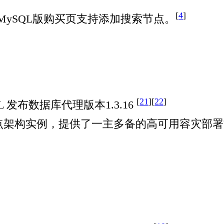
[
4
]
arDB MySQL版购买页支持添加搜索节点。
[
21
][
22
]
QL 发布数据库代理版本1.3.16
全新多节点架构实例，提供了一主多备的高可用容灾