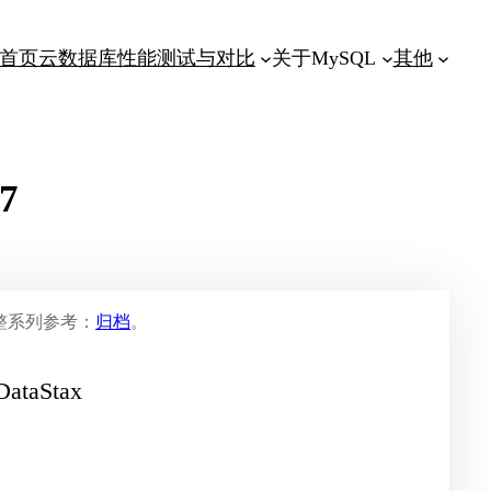
首页
云数据库性能测试与对比
关于MySQL
其他
7
整系列参考：
归档
。
taStax