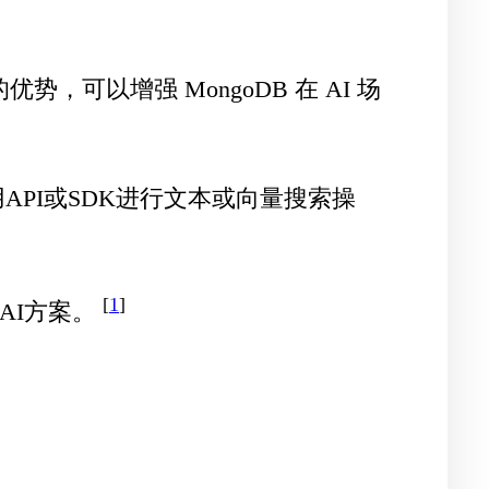
可以增强 MongoDB 在 AI 场
PI或SDK进行文本或向量搜索操
[
1
]
与AI方案。