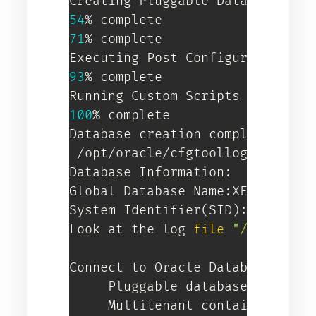
54
71
% complete

93
% complete

100
% complete

Database creation complete. For 
 /opt/oracle/cfgtoollogs/dbca/XE
Database Information:

Global Database Name:XE

System Identifier
(
SID
)
:XE

Look at the log 
file
"/opt/orac
Connect to Oracle Database using
     Pluggable database: bd127ae
     Multitenant container datab