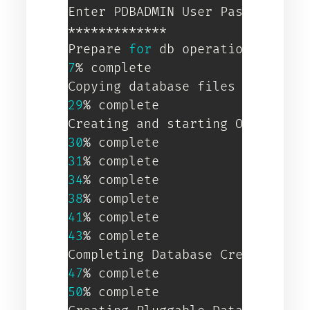
Enter PDBADMIN User Password:

*************

Prepare 
for
7
% complete

29
% complete

30
31
34
38
41
43
% complete

47
50
% complete
