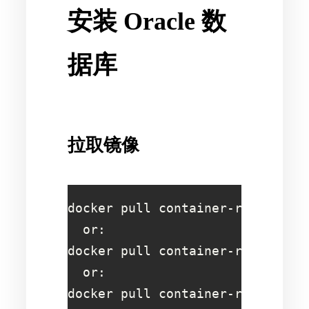
安装 Oracle 数
据库
拉取镜像
docker pull container-registry.o
  or:  

docker pull container-registry.o
  or:

docker pull container-registry.