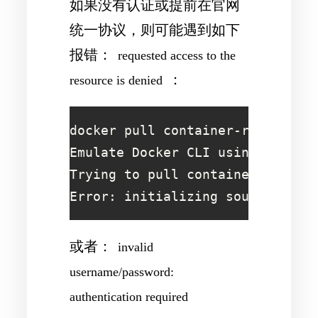
如果没有认证或提前在官网
统一协议，则可能遇到如下
报错：
requested access to the
：
resource is denied
docker pull container-registry.o
Emulate Docker CLI using podman.
Trying to pull container-registr
Error: initializing source dock
或者：
invalid
username/password:
authentication required