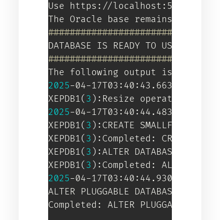
Use https://localhost:5500/em t
#########################
DATABASE IS READY TO USE
!
#########################
The following output is now a 
t
2025
-04-17T03:40:43.663079+00:00
XEPDB1
(
3
)
:Resize operation comp
2025
-04-17T03:40:44.483587+00:00
XEPDB1
(
3
)
:CREATE SMALLFILE TABL
XEPDB1
(
3
)
:Completed: CREATE SMA
XEPDB1
(
3
)
:ALTER DATABASE DEFAUL
XEPDB1
(
3
)
:Completed: ALTER DATA
2025
-04-17T03:40:44.930766+00:00
ALTER PLUGGABLE DATABASE XEPDB1 
Completed: ALTER PLUGGABLE DATA