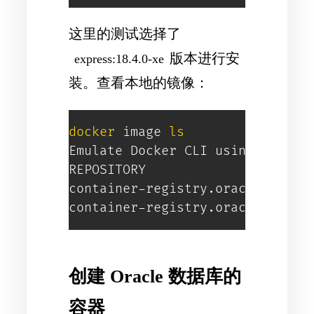
这里的测试选择了
版本进行安
express:18.4.0-xe
装。查看本地的镜像：
docker
 image 
ls
Emulate Docker CLI using podman.
REPOSITORY                      
container-registry.oracle.com/m
container-registry.oracle.com/d
创建 Oracle 数据库的
容器