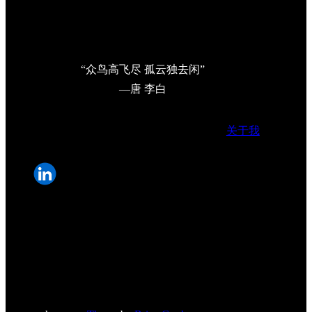
“众鸟高飞尽 孤云独去闲”
—唐 李白
关于我