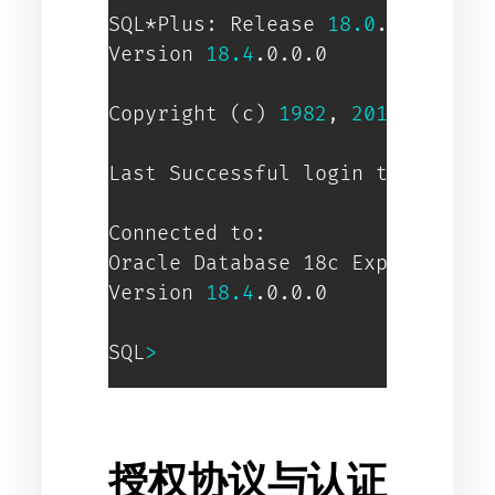
SQL*Plus: Release 
18.0
.0.0.0 - 
Version 
18.4
.0.0.0

Copyright 
(
c
)
1982
, 
2018
, Oracle
Last Successful login time: Thu
Connected to:

Oracle Database 18c Express Edi
Version 
18.4
.0.0.0

SQL
>
授权协议与认证