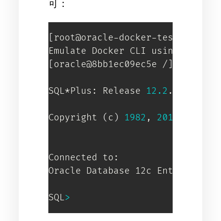
可：
[
root@oracle-docker-test ~
]
# do
[
oracle@8bb1ec09ec5e /
]
$ sqlplus
SQL*Plus: Release 
12.2
.0.1.0 Pr
Copyright 
(
c
)
1982
, 
2016
, Oracle
Connected to:

Oracle Database 12c Enterprise 
SQL
>