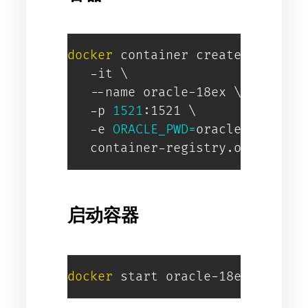
docker
 container create 
\
   -it 
\
   --name oracle-18ex 
\
   -p 
1521
:1521 
\
   -e 
ORACLE_PWD
=
oracledocker 
\
   container-registry.oracle.co
启动容器
docker
 start oracle-18ex