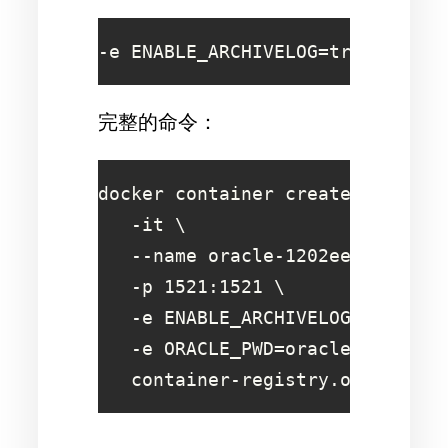
-e ENABLE_ARCHIVELOG=true
完整的命令：
docker container create \

   -it \

   --name oracle-1202ee \

   -p 1521:1521 \

   -e ENABLE_ARCHIVELOG=true \

   -e ORACLE_PWD=oracledocker \

   container-registry.oracle.co