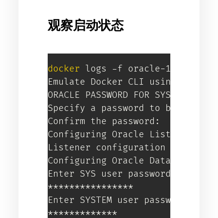
观察启动状态
docker
 logs -f oracle-18ex

Emulate Docker CLI using podman.
ORACLE PASSWORD FOR SYS AND SYST
Specify a password to be used 
f
Confirm the password:

Configuring Oracle Listener.

Listener configuration succeeded
Configuring Oracle Database XE.

Enter SYS user password:

****************

Enter SYSTEM user password:

*************
