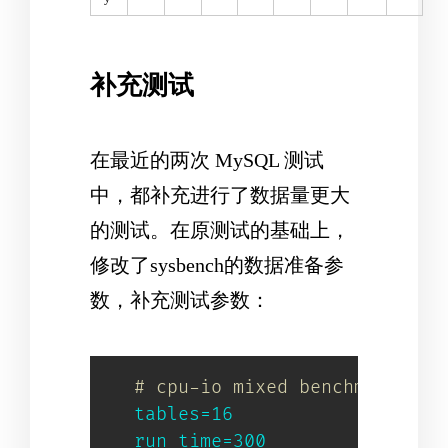
补充测试
在最近的两次 MySQL 测试
中，都补充进行了数据量更大
的测试。在原测试的基础上，
修改了sysbench的数据准备参
数，补充测试参数：
# cpu-io mixed benchmark
tables
=
16
run_time
=
300