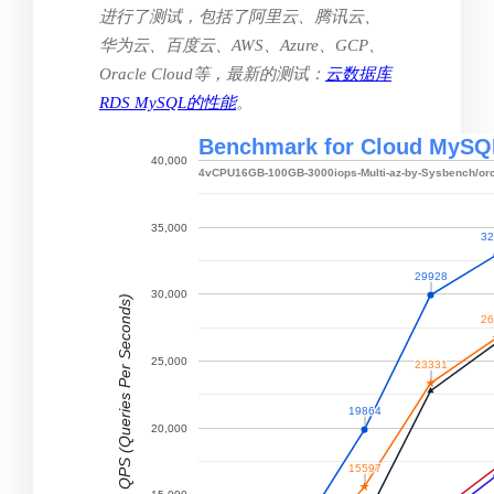
进行了测试，包括了阿里云、腾讯云、
华为云、百度云、AWS、Azure、GCP、
Oracle Cloud等，最新的测试：
云数据库
RDS MySQL的性能
。
Benchmark for Cloud MySQL
40,000
4vCPU16GB-100GB-3000iops-Multi-az-by-Sysbench/or
35,000
32
32
29928
29928
30,000
Sysbench QPS (Queries Per Seconds)
26
26
25,000
23331
23331
19864
19864
20,000
15597
15597