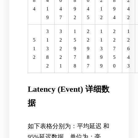
8
4
0
8
0
2
8
2
4
1
4
9
4
1
9
4
9
7
2
5
2
4
2
3
3
1
2
1
2
1
5
1
2
5
2
1
2
2
1
3
2
9
9
3
7
6
2
8
2
7
8
9
5
4
2
1
8
7
9
0
3
Latency (Event) 详细数
据
如下表格分别为：平均延迟 和
95%延迟数据。单位为：毫