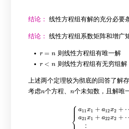
结论：
线性方程组有解的充分必要
结论：
线性方程组系数矩阵和增广
=
则线性方程组有唯一解
r
=
n
r
n
<
则线性方程组有无穷组解
r
<
n
r
n
上述两个定理较为彻底的回答了解
考虑
个方程、
个未知数，且解唯
n
n
n
n
⎧
⎪
⎪
+
+
⎪
a
x
a
x
11
1
12
2
⎨
+
+
a
x
a
x
21
1
22
2
⎪
{
a
11
x
1
+
a
12
x
2
+
⋯
+
a
1
⋮