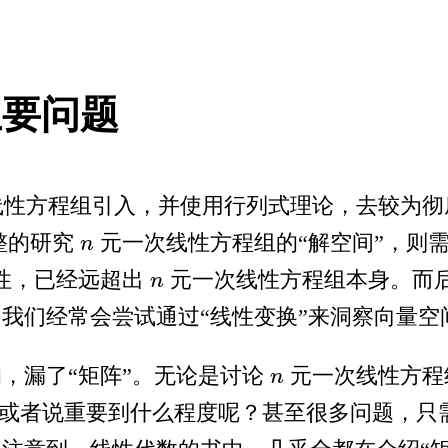
主要问题
性方程组引入，并使用行列式理论，去较为彻
整的研究
元一次线性方程组的“解空间”，则
n
n
性，已经远超出
元一次线性方程组本身。而后
n
n
我们经常会尝试通过“线性变换”来洞察向量空
，漏了“矩阵”。无论是讨论
元一次线性方程组
n
n
心”或者说重要到什么程度呢？甚至很多问题，只