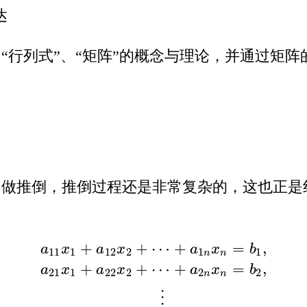
达
“行列式”、“矩阵”的概念与理论，并通过矩阵
不做推倒，推倒过程还是非常复杂的，这也正是
+
+
⋯
+
=
,
n
x
n
=
b
1
,
a
21
x
1
+
a
22
x
2
+
⋯
+
a
2
n
x
n
=
b
2
,
⋮
a
m
1
x
1
+
a
a
x
a
x
a
x
b
11
1
12
2
1
1
n
n
+
+
⋯
+
=
,
a
x
a
x
a
x
b
21
1
22
2
2
2
n
n
⋮