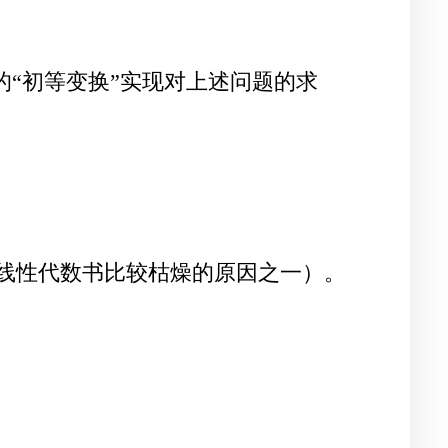
的“初等变换”实现对上述问题的求
线性代数书比较枯燥的原因之一）。
m
2
x
2
+
⋯
+
a
m
n
x
n
=
b
m
.