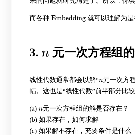
来的问题就研究清楚了。所以，你会
Embedding
而各种
就可以理解为是
Embedding
3.
元一次方程组的
n
n
线性代数通常都会以解“
元一次方
n
n
幅。这也是“线性代数”前半部分比
(a)
元一次方程组的解是否存在？
n
n
(b) 如果存在，如何求解
(c) 如果解不存在，充要条件是什么