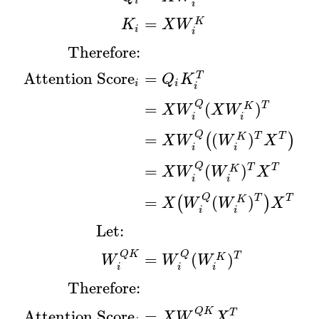
i
i
=
K
K
X
W
i
i
Therefore:
Attention Score
=
T
Q
K
i
i
i
Q
T
=
(
)
K
X
W
X
W
i
i
Q
T
T
=
(
)
K
(
)
X
W
W
X
i
i
Q
i
=
X
W
i
Q
K
i
=
X
W
i
K
Therefore:
Attention Score
Q
T
T
=
(
)
K
X
W
W
X
i
i
Q
T
T
=
(
)
K
(
)
X
W
W
X
i
i
Let:
Q
K
Q
T
=
(
)
K
W
W
W
i
i
i
Therefore:
Q
K
T
Attention Score
=
X
W
X