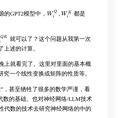
Q
,
K
的GPT2模型中，
都是
W
i
Q
,
W
i
K
W
W
i
i
Q
K
就可以了？这个问题从我第一次
i
Q
K
i
了上述的计算。
晚上就看完了。这里对里面的基本概
研究一个线性变换或矩阵的性质等。
觉”，甚至牺牲了很多的数学严谨，看
代数的基础、也对神经网络/LLM技术
性代数的技术去研究神经网络的中的