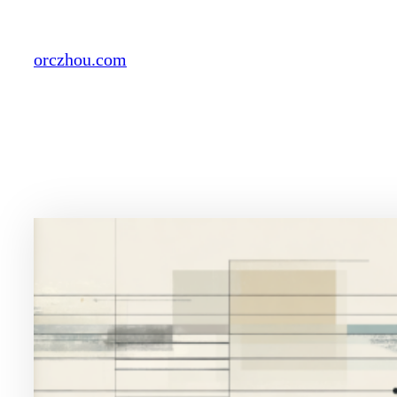
Skip
to
orczhou.com
content