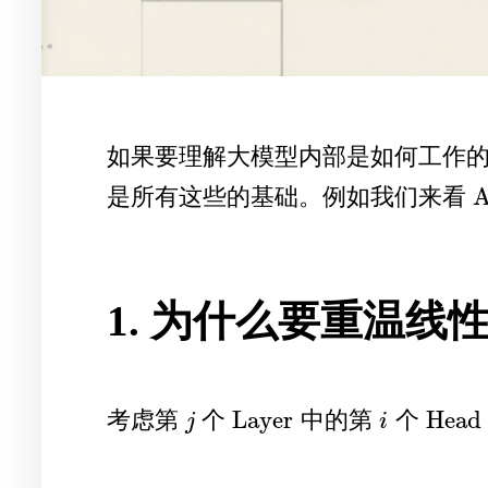
如果要理解大模型内部是如何工作
A
是所有这些的基础。例如我们来看
A
1. 为什么要重温线
Layer
Head
考虑第
个
中的第
个
j
Layer
i
Head
j
i