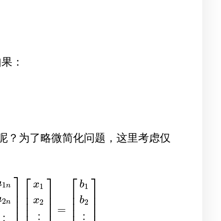
如果：
呢？为了略微简化问题，这里考虑仅
⎤
⎡
⎤
⎡
⎤
a
x
b
1
1
1
n
⎥
⎢
⎥
⎢
⎥
⎥
⎢
⎥
⎢
⎥
a
⎥
x
b
2
⎢
⎥
⎢
⎥
2
2
n
⎥
=
⎢
⎥
⎢
⎥
2
x
2
+
⋯
+
a
n
n
x
n
=
b
n
⟺
[
a
11
a
12
⋯
a
1
n
a
21
a
22
⋯
a
2
n
⋮
⋮