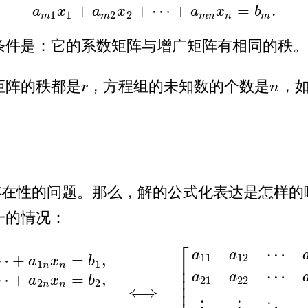
+
+
⋯
+
=
.
a
x
a
x
a
x
b
1
1
2
2
m
m
m
n
n
m
条件是：它的系数矩阵与增广矩阵有相同的秩。
矩阵的秩都是
，方程组的未知数的个数是
，
r
n
r
n
存在性的问题。那么，解的公式化表达是怎样的
一的情况：
⎡
⋯
a
a
⋯
+
=
,
11
12
a
x
b
⎢
1
1
n
n
⎢
⋯
⋯
+
=
,
a
a
⎢
21
22
a
x
b
2
2
⎢
n
n
⟺
n
x
n
=
b
1
,
a
21
x
1
+
a
22
x
2
+
⋯
+
a
2
n
x
n
=
b
2
,
⋮
a
n
1
x
1
+
a
n