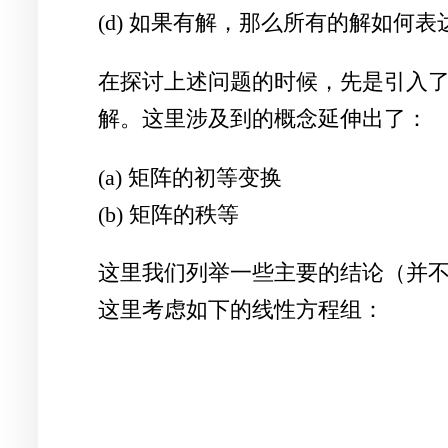
(d) 如果有解，那么所有的解如何表
在探讨上述问题的时候，先是引入了
解。这里涉及到的概念延伸出了：
(a) 矩阵的初等变换
(b) 矩阵的秩等
这里我们列举一些主要的结论（并
这里考虑如下的线性方程组：
a
11
x
1
+
a
12
x
2
+
⋯
+
a
1