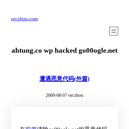
Skip
to
orczhou.com
content
ahtung.co wp hacked go00ogle.net
遭遇恶意代码(外篇)
2009-08-07
·
orczhou