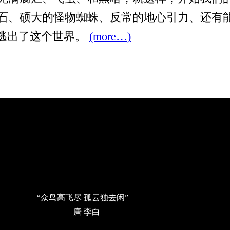
石、硕大的怪物蜘蛛、反常的地心引力、还有
，逃出了这个世界。
(more…)
“众鸟高飞尽 孤云独去闲”
—唐 李白