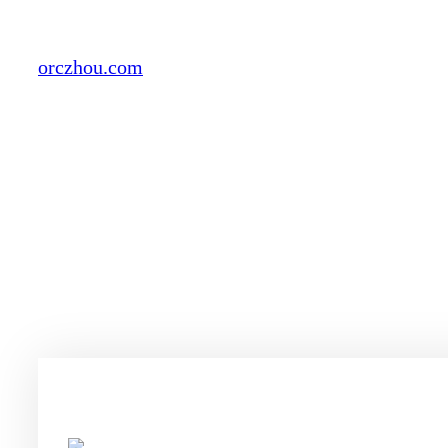
Skip
to
orczhou.com
content