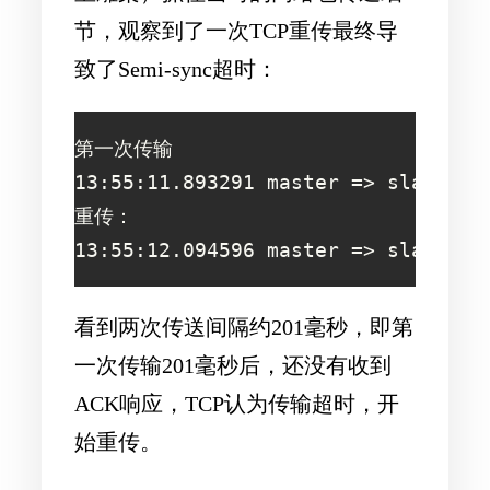
节，观察到了一次TCP重传最终导
致了Semi-sync超时：
第一次传输

13:55:11.893291 master => slave	Binlog pos:319890197

重传：

13:55:
看到两次传送间隔约201毫秒，即第
一次传输201毫秒后，还没有收到
ACK响应，TCP认为传输超时，开
始重传。