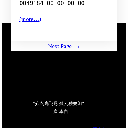
(more…)
Next Page
→
“众鸟高飞尽 孤云独去闲”
—唐 李白