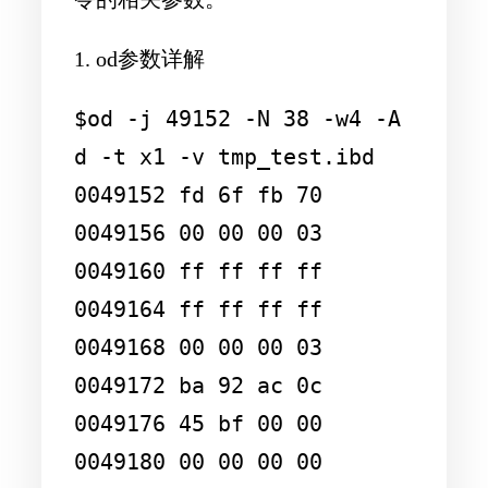
1. od参数详解
$od -j 49152 -N 38 -w4 -A 
d -t x1 -v tmp_test.ibd

0049152 fd 6f fb 70

0049156 00 00 00 03

0049160 ff ff ff ff

0049164 ff ff ff ff

0049168 00 00 00 03

0049172 ba 92 ac 0c

0049176 45 bf 00 00

0049180 00 00 00 00
