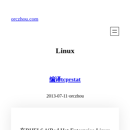
Skip
to
orczhou.com
content
Linux
编译tcprstat
2013-07-11
·
orczhou