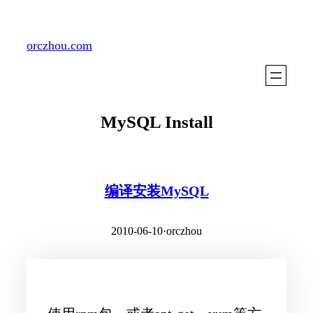
Skip
to
orczhou.com
content
MySQL Install
编译安装MySQL
2010-06-10
·
orczhou