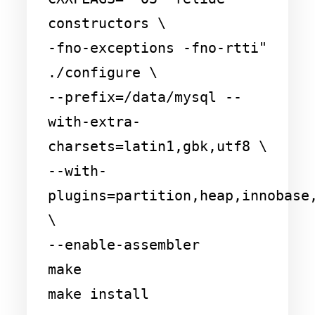
constructors \

-fno-exceptions -fno-rtti" 
./configure \

--prefix=/data/mysql --
with-extra-
charsets=latin1,gbk,utf8 \

--with-
plugins=partition,heap,innobase,
\

--enable-assembler

make
