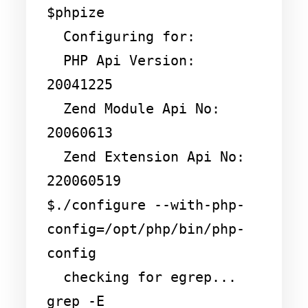
$phpize

  Configuring for:

  PHP Api Version:         
20041225

  Zend Module Api No:      
20060613

  Zend Extension Api No:   
220060519

$./configure --with-php-
config=/opt/php/bin/php-
config

  checking for egrep... 
grep -E
