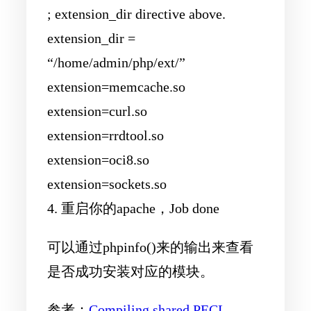
; extension_dir directive above.
extension_dir =
“/home/admin/php/ext/”
extension=memcache.so
extension=curl.so
extension=rrdtool.so
extension=oci8.so
extension=sockets.so
4. 重启你的apache，Job done
可以通过phpinfo()来的输出来查看
是否成功安装对应的模块。
参考：
Compiling shared PECL