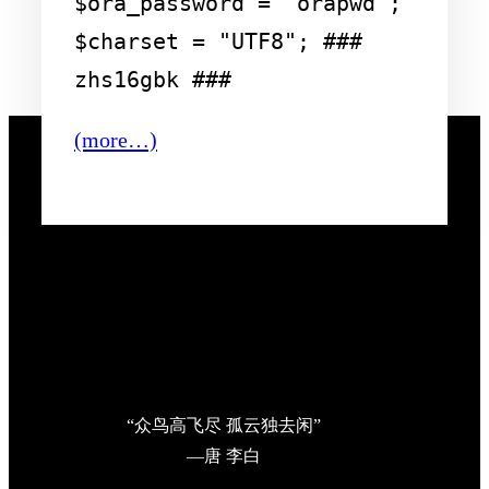
$ora_password = "orapwd";

$charset = "UTF8"; ### 
(more…)
“众鸟高飞尽 孤云独去闲”
—唐 李白