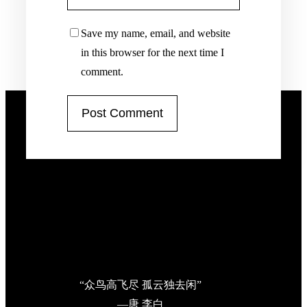
Save my name, email, and website
in this browser for the next time I
comment.
“众鸟高飞尽 孤云独去闲”
—唐 李白