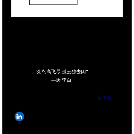
“众鸟高飞尽 孤云独去闲”
—唐 李白
关于我