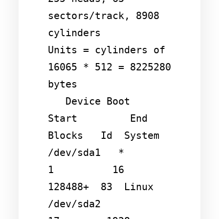
sectors/track, 8908 
cylinders

Units = cylinders of 
16065 * 512 = 8225280 
bytes

   Device Boot      
Start         End      
Blocks   Id  System

/dev/sda1   *           
1          16      
128488+  83  Linux

/dev/sda2              