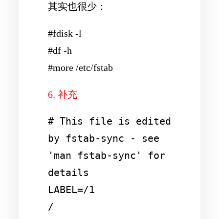
其实也很少：
#fdisk -l
#df -h
#more /etc/fstab
6. 补充
# This file is edited 
by fstab-sync - see 
'man fstab-sync' for 
details

LABEL=/1                
/                       