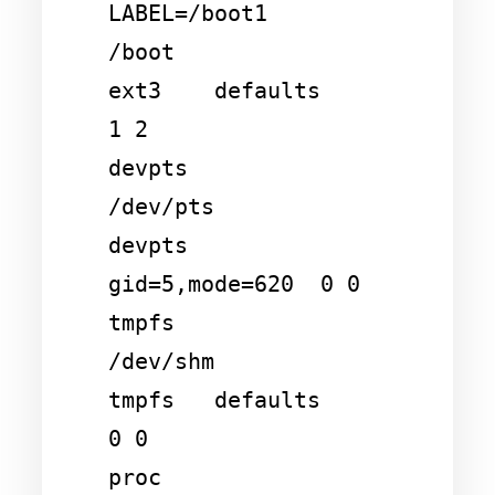
LABEL=/boot1            
/boot                   
ext3    defaults        
1 2

devpts                  
/dev/pts                
devpts  
gid=5,mode=620  0 0

tmpfs                   
/dev/shm                
tmpfs   defaults        
0 0

proc                    