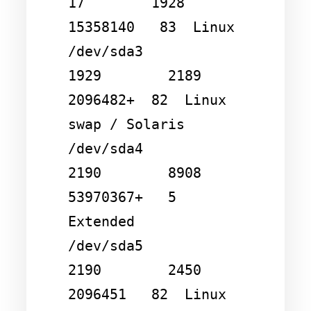
17        1928    
15358140   83  Linux

/dev/sda3            
1929        2189     
2096482+  82  Linux 
swap / Solaris

/dev/sda4            
2190        8908    
53970367+   5  
Extended

/dev/sda5            
2190        2450     
2096451   82  Linux 