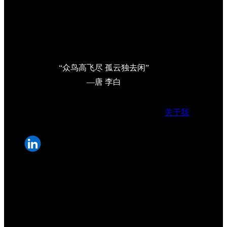
“众鸟高飞尽 孤云独去闲”
—唐 李白
关于我