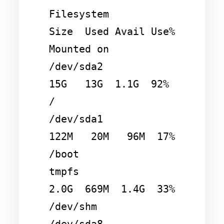
Filesystem            
Size  Used Avail Use% 
Mounted on

/dev/sda2              
15G   13G  1.1G  92% 
/

/dev/sda1             
122M   20M   96M  17% 
/boot

tmpfs                 
2.0G  669M  1.4G  33% 
/dev/shm

/dev/sda8              