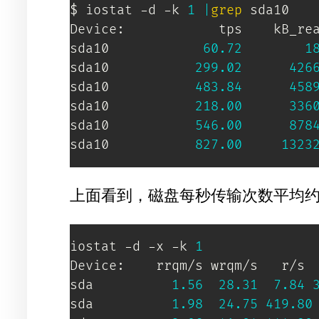
$ iostat -d -k 
1
|
grep
 sda10

Device:            tps    kB_rea
sda10            
60.72
1
sda10           
299.02
426
sda10           
483.84
458
sda10           
218.00
336
sda10           
546.00
878
sda10           
827.00
1323
上面看到，磁盘每秒传输次数平均约4
iostat -d -x -k 
1
Device:    rrqm/s wrqm/s   r/s  
sda          
1.56
28.31
7.84
sda          
1.98
24.75
419.80