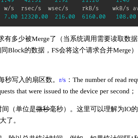
31.49
42.51
2.92
21.26
1.46
 w/s  rsec/s  wsec/s    rkB/s    wkB/s av
7.00
12320.00
216.00
6160.00
108.00
有多少被Merge了（当系统调用需要读取数据
Block的数据，FS会将这个请求合并Merge）
每秒写入的扇区数。
r/s
：The number of read reque
uests that were issued to the device per second；
时间（单位是
微秒
毫秒）。这里可以理解为IO
较大了。