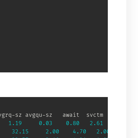


grq-sz avgqu-sz   await  svctm  %util

1.19
0.03
0.80
2.61
10.29
32.15
2.00
4.70
2.00
85.25