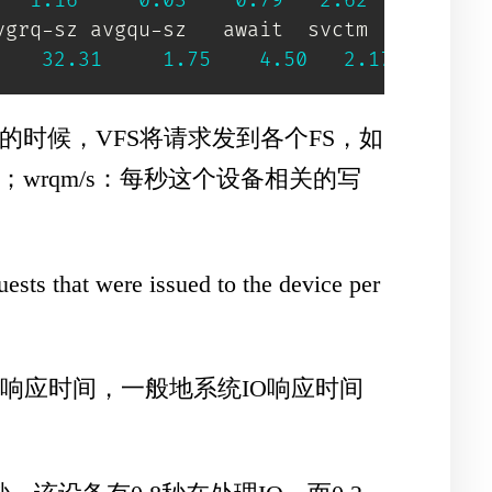
1.16
0.03
0.79
2.62
10.28
grq-sz avgqu-sz   await  svctm  %util

32.31
1.75
4.50
2.17
84.20
的时候，VFS将请求发到各个FS，如
；wrqm/s：每秒这个设备相关的写
sts that were issued to the device per
的响应时间，一般地系统IO响应时间