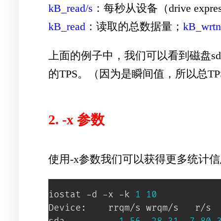
kB_read/s
：每秒从设备（drive exp
kB_read
：读取的总数据量；
kB_wrtn
上面的例子中，我们可以看到磁盘sd
的TPS。（因为是瞬间值，所以总T
2. -x 参数
使用-x参数我们可以获得更多统计
iostat -d -x -k 
1
10
Device:    rrqm/s wrqm/s   r/s  