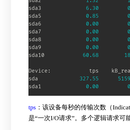
sda2              
1.32
sda3              
6.30
sda5              
0.85
sda6              
0.00
sda7              
0.00
sda8              
0.00
sda9              
0.00
sda10            
60.68
1
Device:            tps    kB_rea
sda             
327.55
515
sda1              
0.00
tps
：该设备每秒的传输次数（Indicate the num
是“一次I/O请求”。多个逻辑请求可