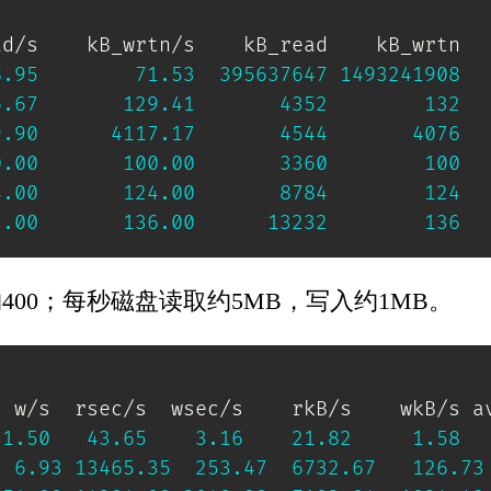
d/s    kB_wrtn/s    kB_read    kB_wrtn   
8.95
71.53
395637647
1493241908
6.67
129.41
4352
132
9.90
4117.17
4544
4076
0.00
100.00
3360
100
4.00
124.00
8784
124
2.00
136.00
13232
136
00；每秒磁盘读取约5MB，写入约1MB。
 w/s  rsec/s  wsec/s    rkB/s    wkB/s av
31.50
43.65
3.16
21.82
1.58
6.93
13465.35
253.47
6732.67
126.73