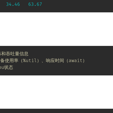
34.46
63.67
PS和吞吐量信息
备使用率（%util）、响应时间（await）
pu状态