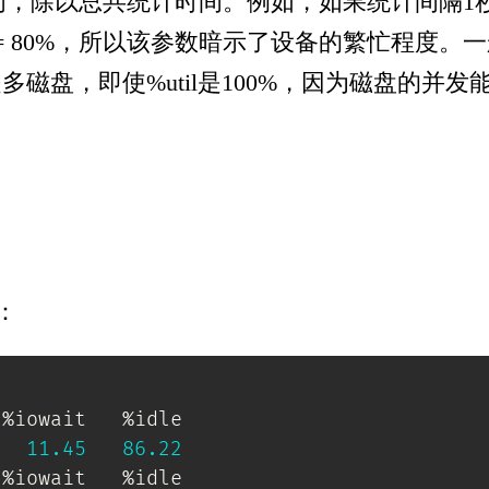
，除以总共统计时间。例如，如果统计间隔1秒，该
.8/1 = 80%，所以该参数暗示了设备的繁忙程度
磁盘，即使%util是100%，因为磁盘的并
：
%iowait   %idle

11.45
86.22
%iowait   %idle
