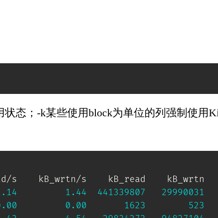
态；-k某些使用block为单位的列强制使用Kil
d/s    kB_wrtn/s    kB_read    kB_wrtn

1.14
1.44
441339807
29990031
0.00
0.00
1623
523