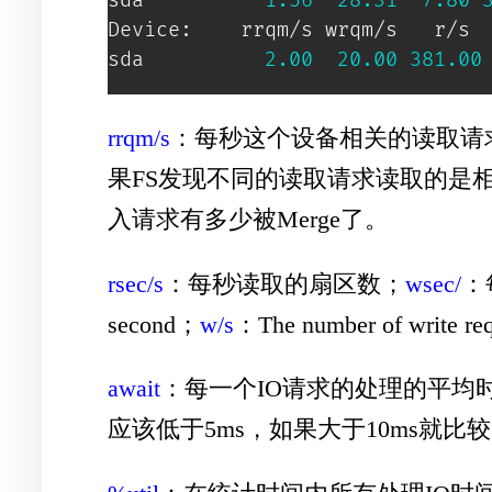
sda          
1.56
28.31
7.80
Device:    rrqm/s wrqm/s   r/s  
sda          
2.00
20.00
381.00
rrqm/s
：每秒这个设备相关的读取请求
果FS发现不同的读取请求读取的是相同
入请求有多少被Merge了。
rsec/s
：每秒读取的扇区数；
wsec/
：
second；
w/s
：The number of write req
await
：每一个IO请求的处理的平均
应该低于5ms，如果大于10ms就比