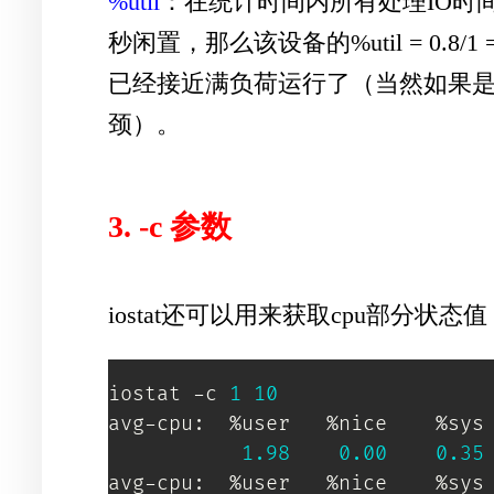
%util
：在统计时间内所有处理IO时间
秒闲置，那么该设备的%util = 0
已经接近满负荷运行了（当然如果是多
颈）。
3. -c 参数
iostat还可以用来获取cpu部分状态值
iostat -c 
1
10
avg-cpu:  %user   %nice    %sys 
1.98
0.00
0.35
avg-cpu:  %user   %nice    %sys 