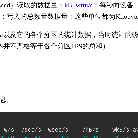
ressed）读取的数据量；
kB_wrtn/s
：每秒向设备（dr
：写入的总数量数据量；这些单位都为Kilobyte
a以及它的各个分区的统计数据，当时统计的磁盘总
PS并不严格等于各个分区TPS的总和）
信息。
 w/s  rsec/s  wsec/s    rkB/s    wkB/s av