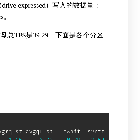
ive expressed）写入的数据量；
s。
TPS是39.29，下面是各个分区
grq-sz avgqu-sz   await  svctm  %util
