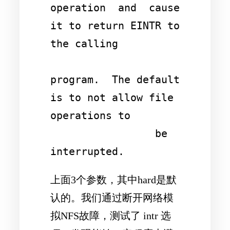
operation  and  cause  
it to return EINTR to 
the calling

program.  The default 
is to not allow file 
operations to

                 be 
interrupted.
上面3个参数，其中hard是默
认的。我们通过断开网络模
拟NFS故障，测试了 intr 选