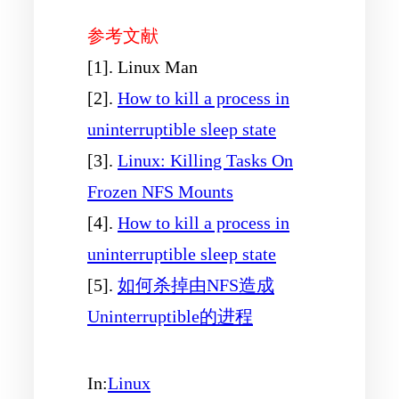
参考文献
[1]. Linux Man
[2].
How to kill a process in
uninterruptible sleep state
[3].
Linux: Killing Tasks On
Frozen NFS Mounts
[4].
How to kill a process in
uninterruptible sleep state
[5].
如何杀掉由NFS造成
Uninterruptible的进程
In:
Linux