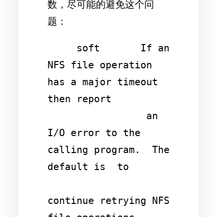
数，尽可能的避免这个问
题：
     soft       If an 
NFS file operation 
has a major timeout 
then report

                 an 
I/O error to the 
calling program.  The 
default is  to

continue retrying NFS 