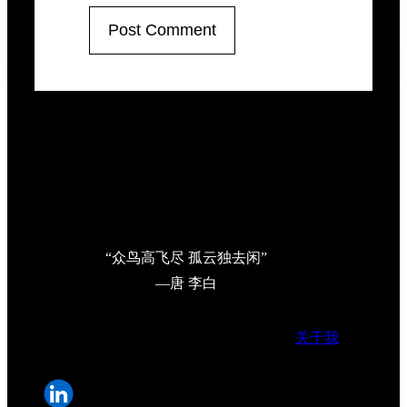
“众鸟高飞尽 孤云独去闲”
—唐 李白
关于我