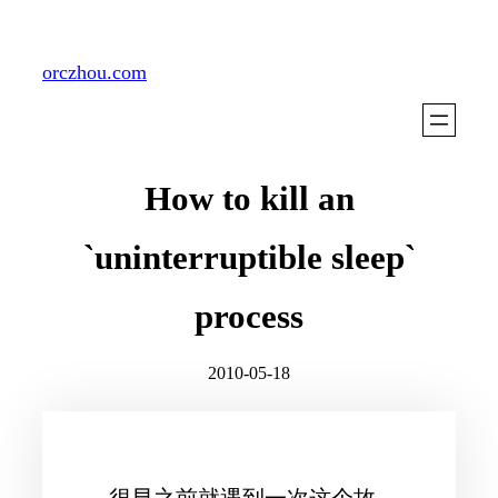
Skip
to
orczhou.com
content
How to kill an
`uninterruptible sleep`
process
2010-05-18
很早之前就遇到一次这个故