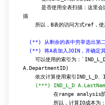
      是否使用全表扫描：这里会比较使用索引的IO成本和全表扫描的IO成本，前者为1，后者为2；所以忽略全表扫
描

    所以，B表的访问方式ref，使用索引IND_D

(**) 从剩余的表中穷举选出第
(**) 将A表加入JOIN，并确
    可以使用的索引为：`IND_L_D`(A.LastName = 'zhou')或者`IND_DID`(B.DepartmentID = 
A.DepartmentID)

    依次计算使用索引IND_L_D、IND_DID的成本：

(***) IND_L_D A.LastNa
          在range analysis阶段给出了A.LastName = 'zhou'对应的记录约为：51。

          所以，计