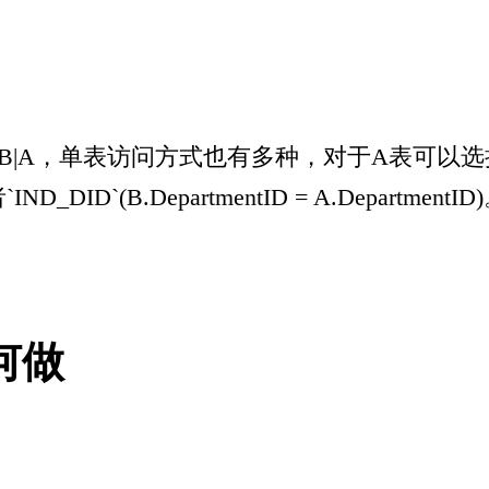
或者B|A，单表访问方式也有多种，对于A表可以
u’)或者`IND_DID`(B.DepartmentID = A.De
如何做