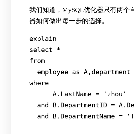
我们知道，MySQL优化器只有两个
器如何做出每一步的选择。
explain 

select * 

from 

  employee as A,department as B 

where 

      A.LastName = 'zhou' 

  and B.DepartmentID = A.DepartmentID 

  and B.DepartmentName = '