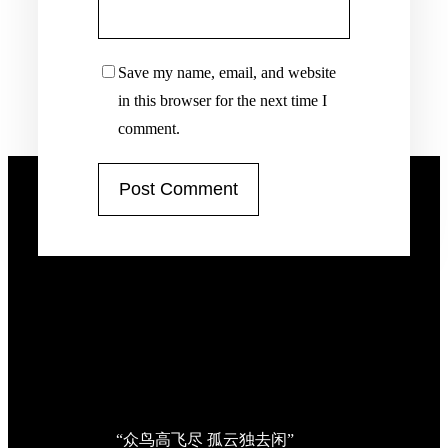
Save my name, email, and website
in this browser for the next time I
comment.
“众鸟高飞尽 孤云独去闲”