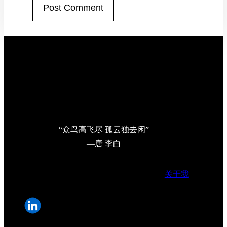
“众鸟高飞尽 孤云独去闲”
—唐 李白
关于我