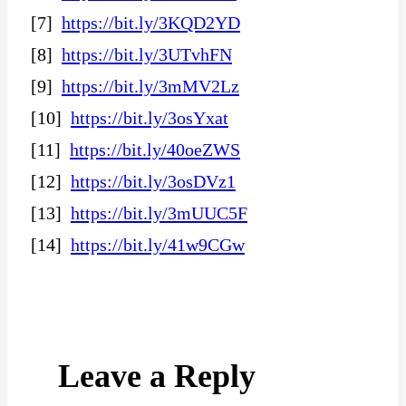
[
7
]
https://bit.ly/3KQD2YD
[
8
]
https://bit.ly/3UTvhFN
[
9
]
https://bit.ly/3mMV2Lz
[
10
]
https://bit.ly/3osYxat
[
11
]
https://bit.ly/40oeZWS
[
12
]
https://bit.ly/3osDVz1
[
13
]
https://bit.ly/3mUUC5F
[
14
]
https://bit.ly/41w9CGw
Leave a Reply