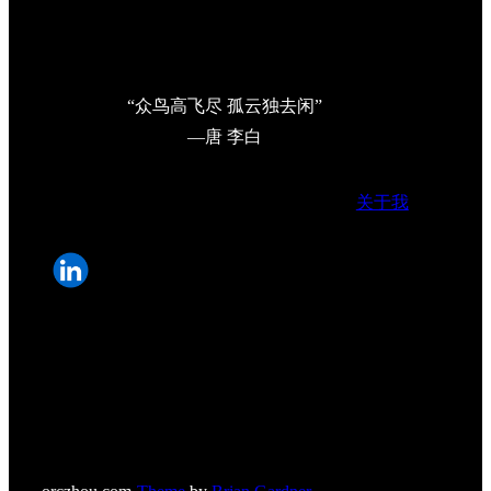
“众鸟高飞尽 孤云独去闲”
—唐 李白
关于我