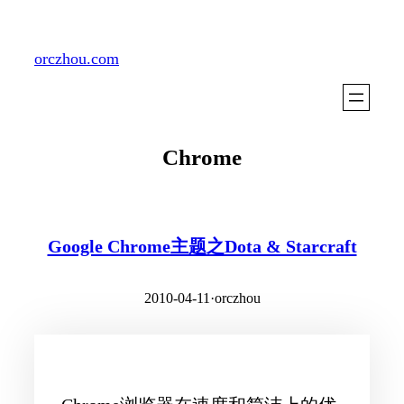
Skip
to
orczhou.com
content
Chrome
Google Chrome主题之Dota & Starcraft
2010-04-11
·
orczhou