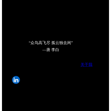
“众鸟高飞尽 孤云独去闲”
—唐 李白
关于我