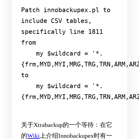
Patch innobackupex.pl to 
include CSV tables, 
specifically line 1811 
from

    my $wildcard = '*.
{frm,MYD,MYI,MRG,TRG,TRN,ARM,ARZ
to

    my $wildcard = '*.
{frm,MYD,MYI,MRG,TRG,TRN,ARM,ARZ
关于Xtrabackup的一个等待：在它
的
Wiki
上介绍Innobackupex时有一