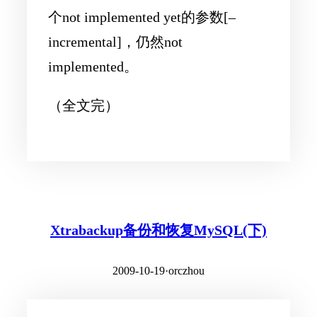
个not implemented yet的参数[–
incremental]，仍然not
implemented。
（全文完）
Xtrabackup备份和恢复MySQL(下)
2009-10-19
·
orczhou