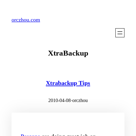
Skip
to
orczhou.com
content
XtraBackup
Xtrabackup Tips
2010-04-08
·
orczhou