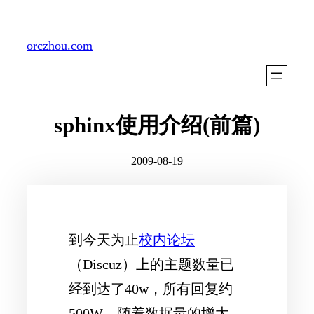
Skip
to
orczhou.com
content
sphinx使用介绍(前篇)
2009-08-19
到今天为止
校内论坛
（
Discuz
）上的主题数量已
经到达了
40w
，所有回复约
500W
。随着数据量的增大，