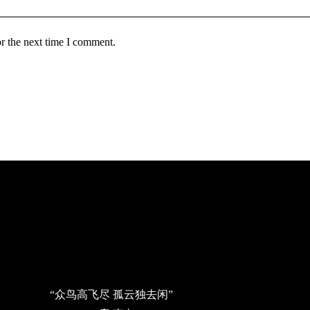
r the next time I comment.
“众鸟高飞尽 孤云独去闲”