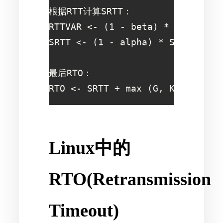
根据RTT计算SRTT：

RTTVAR <- (1 - beta) * RTTVAR + 
SRTT <- (1 - alpha) * SRTT + alp
最后RTO：

RTO <- SRTT + max (G, K*RTTVAR)
Linux中的
RTO(Retransmission
Timeout)