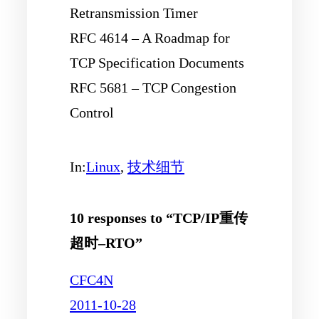
Retransmission Timer
RFC 4614 – A Roadmap for
TCP Specification Documents
RFC 5681 – TCP Congestion
Control
In:
Linux
, 
技术细节
10 responses to “TCP/IP重传
超时–RTO”
CFC4N
2011-10-28