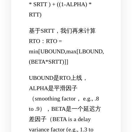
* SRTT ) + ((1-ALPHA) *
RTT)
基于SRTT，我们再来计算
RTO：RTO =
min[UBOUND,max[LBOUND,
(BETA*SRTT)]]
UBOUND是RTO上线，
ALPHA是平滑因子
（smoothing factor， e.g., .8
to .9），BETA是一个延迟方
差因子（BETA is a delay
variance factor (e.g., 1.3 to