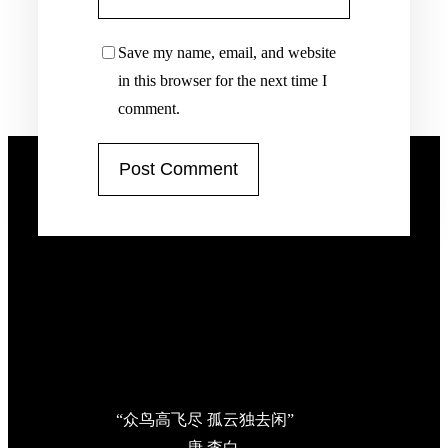
Save my name, email, and website
in this browser for the next time I
comment.
“众鸟高飞尽 孤云独去闲”
—唐 李白