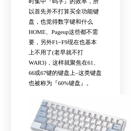
时集中『码字』的效率，所
以
首先并不打算买全功能键
盘
，也觉得数字键和什么
HOME、Pageup这些都不需
要，另外F1~F9现在也基本
上不用了(老早就不打
WAR3)，这样就聚焦在61、
66或67键的键盘上–这类键盘
也被称为『60%键盘』。